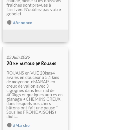
chaude, même si les boissons
fraiches sont prévues à
l'arrivée. N'oubliez pas votre
gobelet.
#Annonce
23 Juin 2026
20 km autour de Rouans
ROUANS en VUE 20kms4
avalés en douceur à 5,1 kms
de moyenne •MARAIS en
creux de vallon avec 3
cigognes dans leur nid de
400kgs et quelques autres en
glanage •CHEMINS CREUX
dans lesquels nos chers
bâtons ont fait une pause *
Sous les FRONDAISONS (
dixit...
#Marche