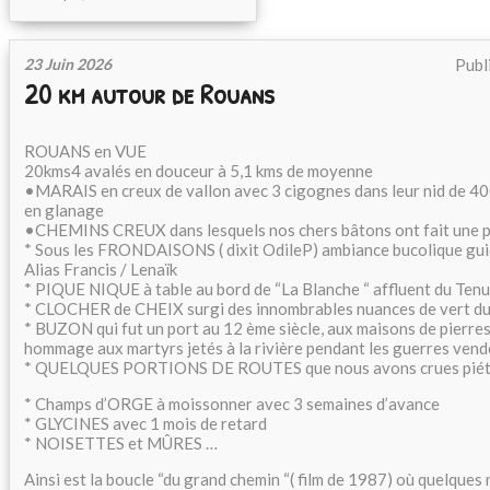
23 Juin 2026
Publ
20 km autour de Rouans
ROUANS en VUE
20kms4 avalés en douceur à 5,1 kms de moyenne
•MARAIS en creux de vallon avec 3 cigognes dans leur nid de 40
en glanage
•CHEMINS CREUX dans lesquels nos chers bâtons ont fait une 
* Sous les FRONDAISONS ( dixit OdileP) ambiance bucolique gui
Alias Francis / Lenaïk
* ⁠PIQUE NIQUE à table au bord de “La Blanche “ affluent du Ten
* ⁠CLOCHER de CHEIX surgi des innombrables nuances de vert d
* ⁠BUZON qui fut un port au 12 ème siècle, aux maisons de pierres
hommage aux martyrs jetés à la rivière pendant les guerres ven
* QUELQUES PORTIONS DE ROUTES que nous avons crues pié
* ⁠Champs d’ORGE à moissonner avec 3 semaines d’avance
* ⁠GLYCINES avec 1 mois de retard
* ⁠NOISETTES et MÛRES …
Ainsi est la boucle “du grand chemin “( film de 1987) où quelques