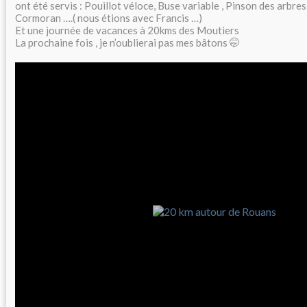
ont été servis : Pouillot véloce, Buse variable , Pinson des arbres
Cormoran ….( nous étions avec Francis …)
Et une journée de vacances à 20kms des Moutiers
La prochaine fois , je n’oublierai pas mes bâtons 🤭