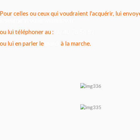
Pour celles ou ceux qui voudraient l'acquérir, lui envoye
joseph.gravouil@wanadoo.fr
ou lui téléphoner au :
02 40 78 56 82
ou lui en parler le
mardi
à la marche.