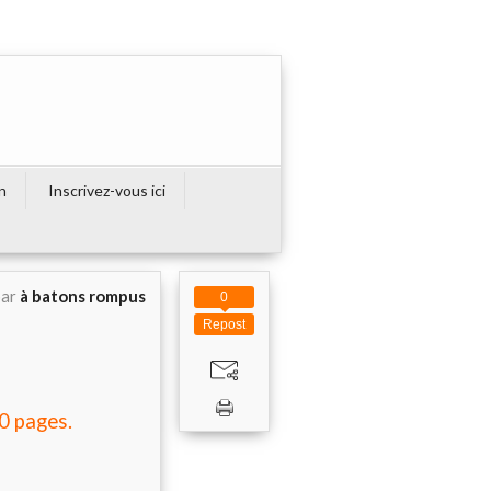
on
Inscrivez-vous ici
par
à batons rompus
0
Repost
40 pages.