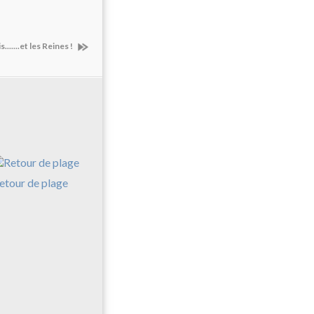
.......et les Reines !
etour de plage