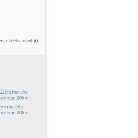
oyeurs de Machecoul
ère marche
ordique 20km