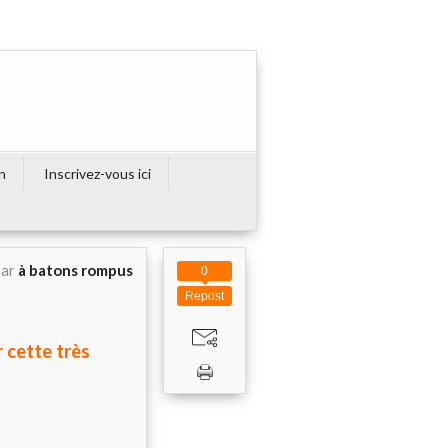
on
Inscrivez-vous ici
par
à batons rompus
0
Repost
r cette très