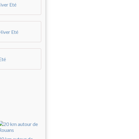
iver Eté
Hiver Eté
Eté
20 km autour de