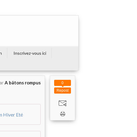
on
Inscrivez-vous ici
par
A bâtons rompus
0
Repost
m Hiver Eté